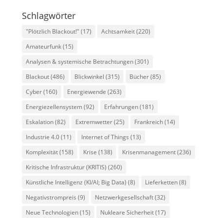
Schlagwörter
"Plötzlich Blackout!"
(17)
Achtsamkeit
(220)
Amateurfunk
(15)
Analysen & systemische Betrachtungen
(301)
Blackout
(486)
Blickwinkel
(315)
Bücher
(85)
Cyber
(160)
Energiewende
(263)
Energiezellensystem
(92)
Erfahrungen
(181)
Eskalation
(82)
Extremwetter
(25)
Frankreich
(14)
Industrie 4.0
(11)
Internet of Things
(13)
Komplexität
(158)
Krise
(138)
Krisenmanagement
(236)
Kritische Infrastruktur (KRITIS)
(260)
Künstliche Intelligenz (KI/AI; Big Data)
(8)
Lieferketten
(8)
Negativstrompreis
(9)
Netzwerkgesellschaft
(32)
Neue Technologien
(15)
Nukleare Sicherheit
(17)