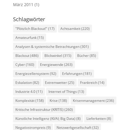
März 2011
(1)
Schlagwörter
"Plötzlich Blackout!"
(17)
Achtsamkeit
(220)
Amateurfunk
(15)
Analysen & systemische Betrachtungen
(301)
Blackout
(486)
Blickwinkel
(315)
Bücher
(85)
Cyber
(160)
Energiewende
(263)
Energiezellensystem
(92)
Erfahrungen
(181)
Eskalation
(82)
Extremwetter
(25)
Frankreich
(14)
Industrie 4.0
(11)
Internet of Things
(13)
Komplexität
(158)
Krise
(138)
Krisenmanagement
(236)
Kritische Infrastruktur (KRITIS)
(260)
Künstliche Intelligenz (KI/AI; Big Data)
(8)
Lieferketten
(8)
Negativstrompreis
(9)
Netzwerkgesellschaft
(32)