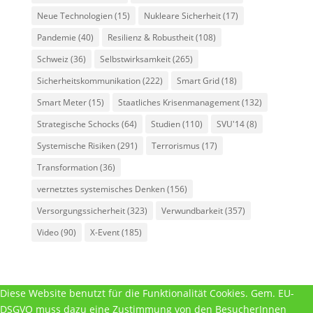
Neue Technologien
(15)
Nukleare Sicherheit
(17)
Pandemie
(40)
Resilienz & Robustheit
(108)
Schweiz
(36)
Selbstwirksamkeit
(265)
Sicherheitskommunikation
(222)
Smart Grid
(18)
Smart Meter
(15)
Staatliches Krisenmanagement
(132)
Strategische Schocks
(64)
Studien
(110)
SVU'14
(8)
Systemische Risiken
(291)
Terrorismus
(17)
Transformation
(36)
vernetztes systemisches Denken
(156)
Versorgungssicherheit
(323)
Verwundbarkeit
(357)
Video
(90)
X-Event
(185)
Diese Website benutzt für die Funktionalität Cookies. Gem. EU-
DSGVO muss dazu eine Zustimmung von den BesucherInnen