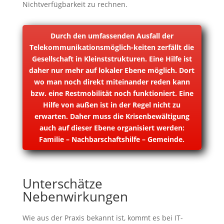
Nichtverfügbarkeit zu rechnen.
Durch den umfassenden Ausfall der
Telekommunikationsmöglich-keiten zerfällt die
Gesellschaft in Kleinststrukturen. Eine Hilfe ist
daher nur mehr auf lokaler Ebene möglich. Dort
wo man noch direkt miteinander reden kann
bzw. eine Restmobilität noch funktioniert. Eine
Hilfe von außen ist in der Regel nicht zu
erwarten. Daher muss die Krisenbewältigung
auch auf dieser Ebene organisiert werden:
Familie – Nachbarschaftshilfe – Gemeinde.
Unterschätze
Nebenwirkungen
Wie aus der Praxis bekannt ist, kommt es bei IT-