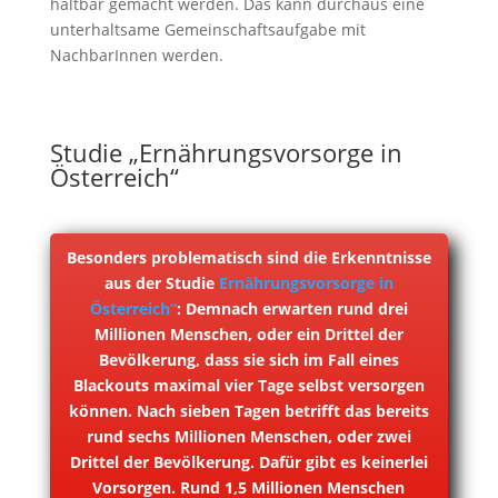
haltbar gemacht werden. Das kann durchaus eine
unterhaltsame Gemeinschaftsaufgabe mit
NachbarInnen werden.
Studie „Ernährungsvorsorge in
Österreich“
Besonders problematisch sind die Erkenntnisse
aus der Studie
Ernährungsvorsorge in
Österreich“
: Demnach erwarten rund drei
Millionen Menschen, oder ein Drittel der
Bevölkerung, dass sie sich im Fall eines
Blackouts maximal vier Tage selbst versorgen
können. Nach sieben Tagen betrifft das bereits
rund sechs Millionen Menschen, oder zwei
Drittel der Bevölkerung. Dafür gibt es keinerlei
Vorsorgen. Rund 1,5 Millionen Menschen