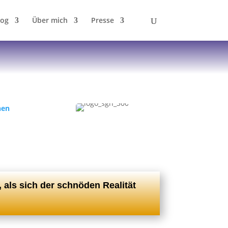
log
Über mich
Presse
hen
,
als sich der schnöden Realität