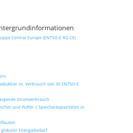
ntergrundinformationen
gruppe Central Europe (ENTSO-E RG CE)
ern
duktion vs. Verbrauch von 30 ENTSO-E
eigende Stromverbrauch
icher und Puffer | Speicherkapazitäten in
lflauten
 globaler Energiebedarf