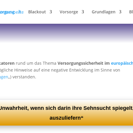
sorgung
Blackout
Vorsorge
Grundlagen
B
katoren
rund um das Thema
Versorgungssicherheit im
europäisc
gliche Hinweise auf eine negative Entwicklung im Sinne von
agen
„) verstanden.
Unwahrheit, wenn sich darin ihre Sehnsucht spiegelt
auszuliefern“