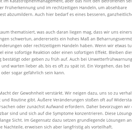
gut im Katastrophenmanagement, aber das hilft den Betroffenen sel
 der Früherkennung und im rechtzeitigen Handeln, um absehbare
st abzumildern. Auch hier bedarf es eines besseren, ganzheitlic
aum thematisiert, was auch daran liegen mag, dass wir uns einers
lungen schwertun, andererseits ein hohes Maß an Beharrungsverm
änderungen oder rechtzeitigem Handeln haben. Wenn wir etwas t
l eine sofortige Reaktion oder einen sofortigen Effekt. Bleiben die
g bestätigt oder geben zu früh auf. Auch bei Unwetterfrühwarnun
nd warten lieber ab, bis es oft zu spät ist. Ein Vorgehen, das bei
der sogar gefährlich sein kann.
Macht der Gewohnheit verstärkt. Wir neigen dazu, uns so zu verhal
it und Routine gibt. Äußere Veränderungen stoßen oft auf Widersta
ursachen oder zunächst Aufwand erfordern. Daher bevorzugen wir 
tzbar sind und sich auf die Symptome konzentrieren. Diese Lösun
 lange Sicht. Im Gegensatz dazu setzen grundlegende Lösungen an
 Nachteile, erweisen sich aber langfristig als vorteilhaft.