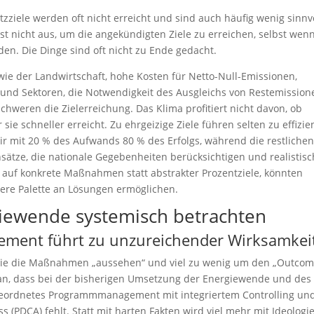
ziele werden oft nicht erreicht und sind auch häufig wenig sinnvo
nicht aus, um die angekündigten Ziele zu erreichen, selbst wenn
en. Die Dinge sind oft nicht zu Ende gedacht.
ie der Landwirtschaft, hohe Kosten für Netto-Null-Emissionen,
und Sektoren, die Notwendigkeit des Ausgleichs von Restemission
weren die Zielerreichung. Das Klima profitiert nicht davon, ob
sie schneller erreicht. Zu ehrgeizige Ziele führen selten zu effizie
ir mit 20 % des Aufwands 80 % des Erfolgs, während die restlichen
sätze, die nationale Gegebenheiten berücksichtigen und realistis
g auf konkrete Maßnahmen statt abstrakter Prozentziele, könnten
tere Palette an Lösungen ermöglichen.
iewende systemisch betrachten
ent führt zu unzureichender Wirksamkei
. wie die Maßnahmen „aussehen“ und viel zu wenig um den „Outcom
 daran, dass bei der bisherigen Umsetzung der Energiewende und des
ergeordnetes Programmmanagement mit integriertem Controlling un
(PDCA) fehlt. Statt mit harten Fakten wird viel mehr mit Ideologi