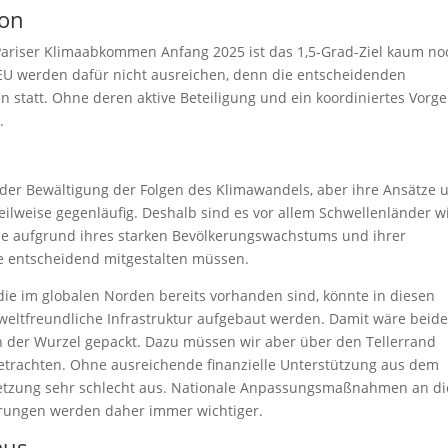
ion
ariser Klimaabkommen Anfang 2025 ist das 1,5-Grad-Ziel kaum no
r EU werden dafür nicht ausreichen, denn die entscheidenden
 statt. Ohne deren aktive Beteiligung und ein koordiniertes Vorg
.
 der Bewältigung der Folgen des Klimawandels, aber ihre Ansätze 
teilweise gegenläufig. Deshalb sind es vor allem Schwellenländer w
 die aufgrund ihres starken Bevölkerungswachstums und ihrer
e entscheidend mitgestalten müssen.
die im globalen Norden bereits vorhanden sind, könnte in diesen
weltfreundliche Infrastruktur aufgebaut werden. Damit wäre beid
n der Wurzel gepackt. Dazu müssen wir aber über den Tellerrand
trachten. Ohne ausreichende finanzielle Unterstützung aus dem
etzung sehr schlecht aus. Nationale Anpassungsmaßnahmen an di
rungen werden daher immer wichtiger.
mus