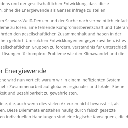
edens und der gesellschaftlichen Entwicklung, dass diese
 ohne die Energiewende als Ganzes infrage zu stellen.
dem Schwarz-Weiß-Denken und der Suche nach vermeintlich einfac
obleme zu lösen. Eine fehlende Kompromissbereitschaft und Tolera
ährden den gesellschaftlichen Zusammenhalt und haben in der
hen geführt. Um solchen Entwicklungen entgegenzuwirken, ist es
sellschaftlichen Gruppen zu fördern, Verständnis für unterschiedl
n Lösungen für komplexe Probleme wie den Klimawandel und die
r Energiewende
e wird nun vertieft, warum wir in einem ineffizienten System
hr Zusammenarbeit auf globaler, regionaler und lokaler Ebene
rkeit und Bezahlbarkeit zu gewährleisten.
le, die, auch wenn dies vielen Akteuren nicht bewusst ist, als
n. Diese Dilemmata entstehen häufig durch falsch gesetzte
n individuellen Handlungen sind eine logische Konsequenz, die 