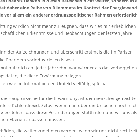
ches lineares Denken in diesen Bereichen nicht weiter, sondern in 
chtet daher eine Reihe von Dilemmata im Kontext der Energiewen
ie vor allem ein anderer ordnungspolitischer Rahmen erforderlich
achtung wirklich nicht mehr zu leugnen, dass wir es mit erheblichen
schaftlichen Erkenntnisse und Beobachtungen der letzten Jahre
inn der Aufzeichnungen und überschritt erstmals die im Pariser
ke über dem vorindustriellen Niveau.
kontinuierlich an. Jedes Jahrzehnt war wärmer als das vorhergehen
ngsdaten, die diese Erwärmung belegen.
len wie im internationalen Umfeld vielfältig spürbar.
ar die Hauptursache für die Erwärmung, ist der menschengemachte
dere Kohlendioxid. Selbst wenn man über die Ursachen noch nic
he bestehen, dass diese Veränderungen stattfinden und wir uns al
edenen Ebenen anpassen müssen.
äden, die weiter zunehmen werden, wenn wir uns nicht rechtzeit