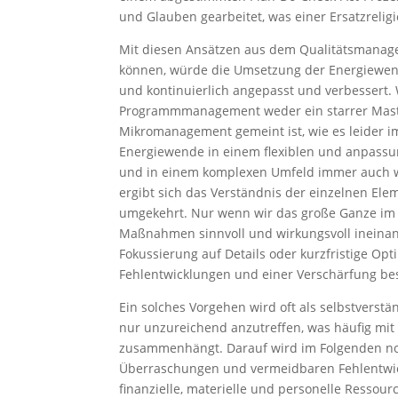
und Glauben gearbeitet, was einer Ersatzreligi
Mit diesen Ansätzen aus dem Qualitätsmanag
können, würde die Umsetzung der Energiewend
und kontinuierlich angepasst und verbessert. 
Programmmanagement weder ein starrer Maste
Mikromanagement gemeint ist, wie es leider i
Energiewende in einem flexiblen und anpassu
und in einem komplexen Umfeld immer auch wi
ergibt sich das Verständnis der einzelnen E
umgekehrt. Nur wenn wir das große Ganze im A
Maßnahmen sinnvoll und wirkungsvoll ineinande
Fokussierung auf Details oder kurzfristige O
Fehlentwicklungen und einer Verschärfung be
Ein solches Vorgehen wird oft als selbstverstän
nur unzureichend anzutreffen, was häufig mi
zusammenhängt. Darauf wird im Folgenden n
Überraschungen und vermeidbaren Fehlentwick
finanzielle, materielle und personelle Ressour