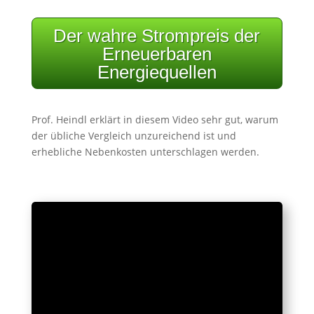
Der wahre Strompreis der
Erneuerbaren
Energiequellen
Prof. Heindl erklärt in diesem Video sehr gut, warum
der übliche Vergleich unzureichend ist und
erhebliche Nebenkosten unterschlagen werden.