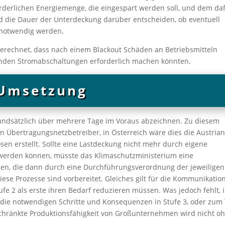
orderlichen Energiemenge, die eingespart werden soll, und dem da
d die Dauer der Unterdeckung darüber entscheiden, ob eventuell
 notwendig werden.
gerechnet, dass nach einem Blackout Schäden an Betriebsmitteln
erenden Stromabschaltungen erforderlich machen könnten.
Umsetzung
rundsätzlich über mehrere Tage im Voraus abzeichnen. Zu diesem
Übertragungsnetzbetreiber, in Österreich wäre dies die Austria
en erstellt. Sollte eine Lastdeckung nicht mehr durch eigene
werden können, müsste das Klimaschutzministerium eine
, die dann durch eine Durchführungsverordnung der jeweiligen
se Prozesse sind vorbereitet. Gleiches gilt für die Kommunikatio
fe 2 als erste ihren Bedarf reduzieren müssen. Was jedoch fehlt, i
 die notwendigen Schritte und Konsequenzen in Stufe 3, oder zum 
schränkte Produktionsfähigkeit von Großunternehmen wird nicht o