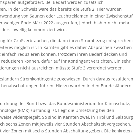
omsparen aufgefordert. Bei Bedarf werden zusätzlich
n. In der Schweiz wäre das bereits die Stufe 2. Hier würden
erwendung von Saunen oder Leuchtreklamen in einer Zwischenstu
er weniger Ende März 2022 ausgerufen, jedoch bisher nicht mehr
ederschwellig kommuniziert wird.
ung für Großverbraucher, die dann ihren Strombezug entsprechen
eiteres möglich ist. In Kärnten gibt es daher Absprachen zwischen
t einfach reduzieren können, trotzdem ihren Bedarf decken und
reduzieren können, dafür auf ihr Kontingent verzichten. Ein sehr
tierungen nicht ausreichen, müsste Stufe 3 verordnet werden.
sländern Stromkontingente zugewiesen. Durch daraus resultiere
chenabschaltungen führen. Hierzu wurden in den Bundesländern
ordnung der Bund bzw. das Bundesministerium für Klimaschutz,
hnologie (BMK) zuständig ist, liegt die Umsetzung bei den
eise widerspiegelt. So sind in Kärnten zwei, in Tirol und Salzbur
ch sechs Zonen mit jeweils vier Stunden Abschaltzeit vorgesehen. 
t vier Zonen mit sechs Stunden Abschaltung geben. Die konkreten