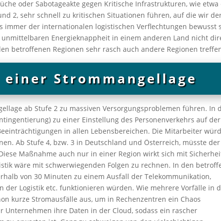
üche oder Sabotageakte gegen Kritische Infrastrukturen, wie etwa
d 2, sehr schnell zu kritischen Situationen führen, auf die wir der
ns immer der internationalen logistischen Verflechtungen bewusst s
r unmittelbaren Energieknappheit in einem anderen Land nicht dir
 den betroffenen Regionen sehr rasch auch andere Regionen treffe
 einer Strommangellage
ellage ab Stufe 2 zu massiven Versorgungsproblemen führen. In 
ntingentierung) zu einer Einstellung des Personenverkehrs auf der
einträchtigungen in allen Lebensbereichen. Die Mitarbeiter wür
inen. Ab Stufe 4, bzw. 3 in Deutschland und Österreich, müsste der
Diese Maßnahme auch nur in einer Region wirkt sich mit Sicherhei
gistik wäre mit schwerwiegenden Folgen zu rechnen. In den betrof
erhalb von 30 Minuten zu einem Ausfall der Telekommunikation,
 der Logistik etc. funktionieren würden. Wie mehrere Vorfälle in 
chon kurze Stromausfälle aus, um in Rechenzentren ein Chaos
r Unternehmen ihre Daten in der Cloud, sodass ein rascher