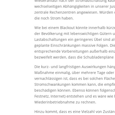
Wiederanlauf nach der Stromabschaltung kaum
wechselseitigen Abhängigkeiten in unserer Ju
zentrale Rechenzentren angewiesen. Würden di
die noch Strom haben.
Wie bei einem Blackout könnte innerhalb kürze
der Bevölkerung mit lebenswichtigen Gütern 
Lastabschaltungen ein geringeres Übel sind al
geplante Einschränkungen massive Folgen. Die
entsprechende Vorbereitungen außerhalb einz
bezweifelt werden, dass die Schubladenpläne 
Die kurz- und langfristigen Auswirkungen hän
Maßnahme einmalig, über mehrere Tage oder 
vernachlässigen ist, dass es bei solchen Flä
Stromschwankungen kommen kann, die empfindl
beschädigen können. Ebenso können folgensch
Festnetz, Internet) entstehen und es wäre wie
Wiederinbetriebnahme zu rechnen.
Hinzu kommt, dass es eine Vielzahl von Zustä