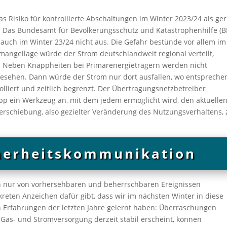
s Risiko für kontrollierte Abschaltungen im Winter 2023/24 als ger
 Das Bundesamt für Bevölkerungsschutz und Katastrophenhilfe (B
 auch im Winter 23/24 nicht aus. Die Gefahr bestünde vor allem im
mangellage würde der Strom deutschlandweit regional verteilt,
et. Neben Knappheiten bei Primärenergieträgern werden nicht
gesehen. Dann würde der Strom nur dort ausfallen, wo entspreche
olliert und zeitlich begrenzt. Der Übertragungsnetzbetreiber
pp ein Werkzeug an, mit dem jedem ermöglicht wird, den aktuelle
erschiebung, also gezielter Veränderung des Nutzungsverhaltens, 
herheitskommunikation
ch nur von vorhersehbaren und beherrschbaren Ereignissen
reten Anzeichen dafür gibt, dass wir im nächsten Winter in diese
n Erfahrungen der letzten Jahre gelernt haben: Überraschungen
 Gas- und Stromversorgung derzeit stabil erscheint, können