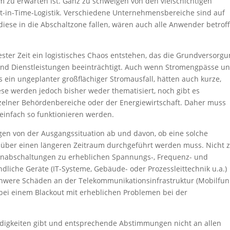
 zu erwarten ist. Ganz zu schweigen von den vielschichtigen
st-in-Time-Logistik. Verschiedene Unternehmensbereiche sind auf
ese in die Abschaltzone fallen, wären auch alle Anwender betroff
ster Zeit ein logistisches Chaos entstehen, das die Grundversorg
und Dienstleistungen beeinträchtigt. Auch wenn Stromengpässe u
s ein ungeplanter großflächiger Stromausfall, hätten auch kurze,
se werden jedoch bisher weder thematisiert, noch gibt es
elner Behördenbereiche oder der Energiewirtschaft. Daher muss
einfach so funktionieren werden.
gen von der Ausgangssituation ab und davon, ob eine solche
über einen längeren Zeitraum durchgeführt werden muss. Nicht 
chenabschaltungen zu erheblichen Spannungs-, Frequenz- und
iche Geräte (IT-Systeme, Gebäude- oder Prozessleittechnik u.a.)
were Schäden an der Telekommunikationsinfrastruktur (Mobilfun
 bei einem Blackout mit erheblichen Problemen bei der
ndigkeiten gibt und entsprechende Abstimmungen nicht an allen