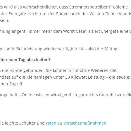
– es wird also wahrscheinlicher, dass Stromnetzbetreiber Probleme
ster Energate. Nicht nur der Süden, auch der Westen Deutschland
sein.
ahlung angeht, immer mehr dem Worst Case“, zitiert Energate eine
samte Solarleistung wieder verfügbar ist – also der Mittag –
für einen Tag abschalten?
n die Hände gebunden: Sie können nicht ohne Weiteres alle
est auf die Kleinanlagen unter 30 Kilowatt Leistung – die etwa e
nen Zugriff.
ngelhaft. „Online wissen wir eigentlich gar nichts über die aktuell
ie leichte Schulter und
raten zu Vorsichtsmaßnahmen
.