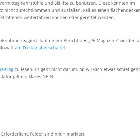
Vormittag Fahrstühle und Skilifte zu benutzen. Diese könnten im
z nicht zurechtkommen und ausfallen. Fall es einen flächendeck
 Betroffenen weiterfahren können oder gerettet werden.
lmaßnahme reagiert: laut einem Bericht des „PV Magazine“ werden a
ilowatt
am Freitag abgeschaltet
.
Beitrag
zu lesen. Es geht nicht darum, ob wirklich etwas schief geht
afür gilt ein klares NEIN.
0
.
Erforderliche Felder sind mit
*
markiert