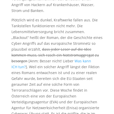
Angriff von Hackern auf Krankenhäuser, Wasser,
Strom und Banken.
Plötzlich wird es dunkel, Kraftwerke fallen aus. Die
Tankstellen funktionieren nicht mehr. Die
Lebensmittelversorgung bricht zusammen.
„Blackout“ heißt der Roman, der die Geschichte eines
Cyber-Angriffs auf das europäische Stromnetz so
plausibel erzählt,
dass jeder Leser auf die Idee
kommen muss, sich rasch ein Notstromaggregat zu
besorgen
[Anm: Besser nicht! Lieber
Was kann
ICH tun?
]. Weil ein solcher Angriff längst der Fiktion
eines Romans entwachsen ist und zu einer realen
Gefahr wurde, bereiten sich die EU-Staaten seit
geraumer Zeit auf eine solche Form von
Terroranschlägen vor. Diese Woche findet in
Österreich eine von der Europäischen
Verteidigungsagentur (EVA) und der Europäischen
Agentur für Netzwerksicherheit (Enisa) organisierte
Cyberwar-Übung statt. Es ist die größte, die je im