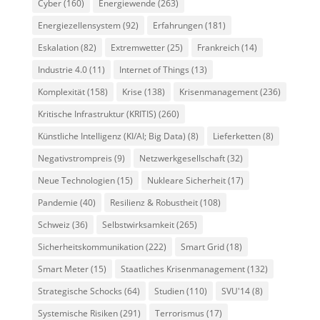
Cyber
(160)
Energiewende
(263)
Energiezellensystem
(92)
Erfahrungen
(181)
Eskalation
(82)
Extremwetter
(25)
Frankreich
(14)
Industrie 4.0
(11)
Internet of Things
(13)
Komplexität
(158)
Krise
(138)
Krisenmanagement
(236)
Kritische Infrastruktur (KRITIS)
(260)
Künstliche Intelligenz (KI/AI; Big Data)
(8)
Lieferketten
(8)
Negativstrompreis
(9)
Netzwerkgesellschaft
(32)
Neue Technologien
(15)
Nukleare Sicherheit
(17)
Pandemie
(40)
Resilienz & Robustheit
(108)
Schweiz
(36)
Selbstwirksamkeit
(265)
Sicherheitskommunikation
(222)
Smart Grid
(18)
Smart Meter
(15)
Staatliches Krisenmanagement
(132)
Strategische Schocks
(64)
Studien
(110)
SVU'14
(8)
Systemische Risiken
(291)
Terrorismus
(17)