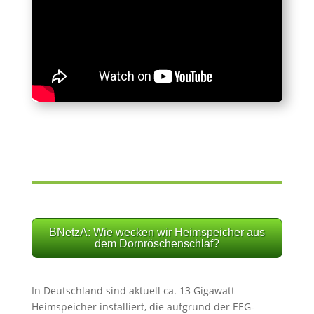
BNetzA: Wie wecken wir Heimspeicher aus
dem Dornröschenschlaf?
In Deutschland sind aktuell ca. 13 Gigawatt
Heimspeicher installiert, die aufgrund der EEG-