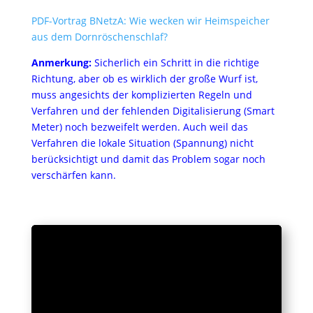
PDF-Vortrag BNetzA: Wie wecken wir Heimspeicher
aus dem Dornröschenschlaf?
Anmerkung:
Sicherlich ein Schritt in die richtige
Richtung, aber ob es wirklich der große Wurf ist,
muss angesichts der komplizierten Regeln und
Verfahren und der fehlenden Digitalisierung (Smart
Meter) noch bezweifelt werden. Auch weil das
Verfahren die lokale Situation (Spannung) nicht
berücksichtigt und damit das Problem sogar noch
verschärfen kann.