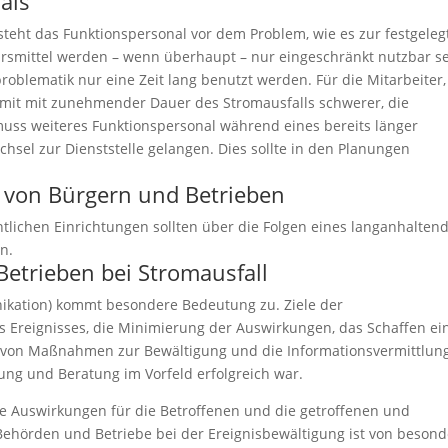
als
steht das Funktionspersonal vor dem Problem, wie es zur festgeleg
ehrsmittel werden – wenn überhaupt – nur eingeschränkt nutzbar se
roblematik nur eine Zeit lang benutzt werden. Für die Mitarbeiter,
omit mit zunehmender Dauer des Stromausfalls schwerer, die
 muss weiteres Funktionspersonal während eines bereits länger
sel zur Dienststelle gelangen. Dies sollte in den Planungen
g von Bürgern und Betrieben
ntlichen Einrichtungen sollten über die Folgen eines langanhalten
n.
etrieben bei Stromausfall
nikation) kommt besondere Bedeutung zu. Ziele der
 Ereignisses, die Minimierung der Auswirkungen, das Schaffen ei
z von Maßnahmen zur Bewältigung und die Informationsvermittlun
rung und Beratung im Vorfeld erfolgreich war.
ie Auswirkungen für die Betroffenen und die getroffenen und
hörden und Betriebe bei der Ereignisbewältigung ist von besond