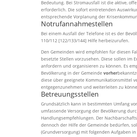
Bedeutung. Bei Stromausfall ist die aktive, o
erforderlich. Die sofort eintretenden Auswir
entsprechende Vorplanung der Krisenkommunika
Notrufannahmestellen
Bei einem Ausfall der Telefone ist es der Be
110/112 [122/133/144] Hilfe herbeizurufen.
Den Gemeinden wird empfohlen für diesen Fall
besetzte Stellen vorzusehen. Diese sollen im E
anfordern und organisieren zu können. Es empf
Bevölkerung in der Gemeinde
vorher
bekanntz
diese über geeignete Kommunikationsmittel ver
entgegenzunehmen und weiterleiten zu können 
Betreuungsstellen
Grundsätzlich kann in bestimmten Umfang von
umfassende Versorgung der Bevölkerung durch 
Handlungsempfehlungen. Der Nachbarschaftsh
dennoch der Hilfe der Gemeinde bedürfen, sol
(Grundversorgung) mit folgenden Aufgaben in