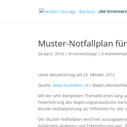
Die Stromver
Muster-Notfallplan fü
24.April, 2014
|
Krisenvorsorge
|
0 Kommenta
Letzte Aktualisierung am 23. Oktober 2015.
Quelle:
www.feuerwehr.de
/ Baden-Württemb
Mit der sehr komplexen Thematik eines lang a
Federführung des Regierungspräsidiums Karlsru
Muster-Notfallplanung als Hilfsmittel für alle
Der Muster-Notfallplan wird hier auszugsweise
bisherigen Analysen und Erkenntnissen von „Pl