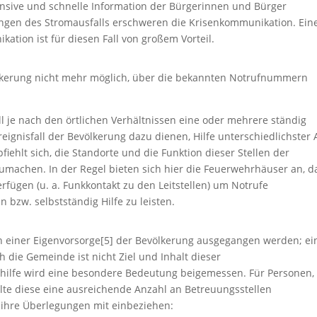
ffensive und schnelle Information der Bürgerinnen und Bürger
kungen des Stromausfalls erschweren die Krisenkommunikation. Ein
tion ist für diesen Fall von großem Vorteil.
völkerung nicht mehr möglich, über die bekannten Notrufnummern
 je nach den örtlichen Verhältnissen eine oder mehrere ständig
reignisfall der Bevölkerung dazu dienen, Hilfe unterschiedlichster 
iehlt sich, die Standorte und die Funktion dieser Stellen der
umachen. In der Regel bieten sich hier die Feuerwehrhäuser an, d
fügen (u. a. Funkkontakt zu den Leitstellen) um Notrufe
bzw. selbstständig Hilfe zu leisten.
 einer Eigenvorsorge[5] der Bevölkerung ausgegangen werden; ei
die Gemeinde ist nicht Ziel und Inhalt dieser
ilfe wird eine besondere Bedeutung beigemessen. Für Personen, 
lte diese eine ausreichende Anzahl an Betreuungsstellen
 ihre Überlegungen mit einbeziehen: